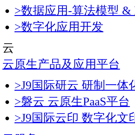
>数据应用-算法模型 & 
>数字化应用开发
云
云原生产品及应用平台
>J9国际研云 研制一
>磐云 云原生PaaS平台
>J9国际云印 数字化