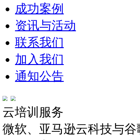
成功案例
资讯与活动
联系我们
加入我们
通知公告
云培训服务
微软、亚马逊云科技与谷