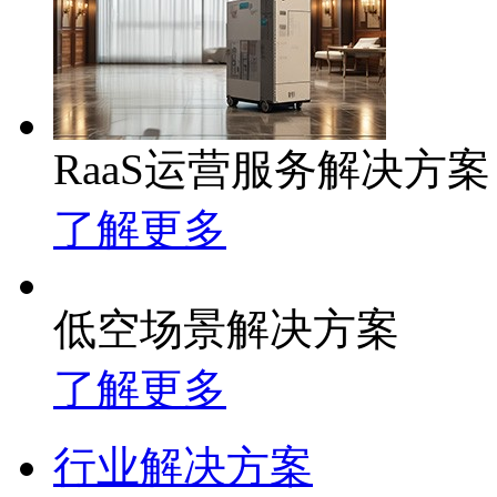
RaaS运营服务解决方案
了解更多
低空场景解决方案
了解更多
行业解决方案