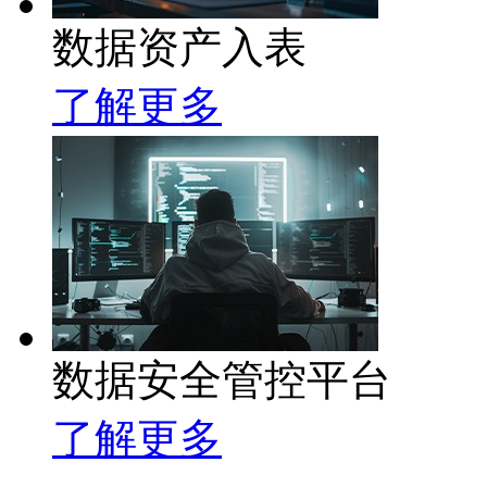
数据资产入表
了解更多
数据安全管控平台
了解更多