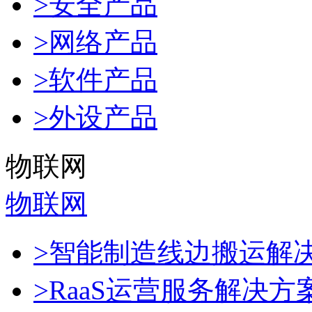
>安全产品
>网络产品
>软件产品
>外设产品
物联网
物联网
>智能制造线边搬运解
>RaaS运营服务解决方