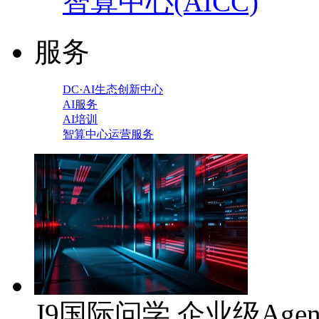
智算中心(AICC)
服务
DC·AI生态创新中心
AI服务
AI培训
智算中心运营服务
J9国际问学 企业级Age