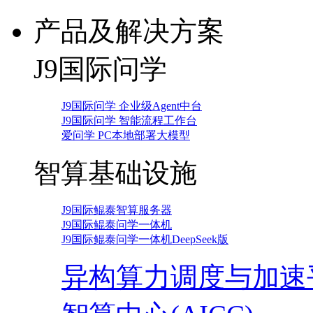
产品及解决方案
J9国际问学
J9国际问学 企业级Agent中台
J9国际问学 智能流程工作台
爱问学 PC本地部署大模型
智算基础设施
J9国际鲲泰智算服务器
J9国际鲲泰问学一体机
J9国际鲲泰问学一体机DeepSeek版
异构算力调度与加速