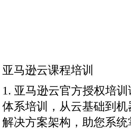
亚马逊云课程培训
1. 亚马逊云官方授权培训
体系培训，从云基础到机
解决方案架构，助您系统