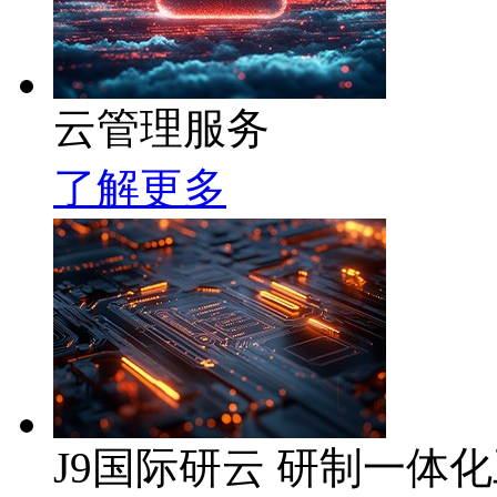
云管理服务
了解更多
J9国际研云 研制一体