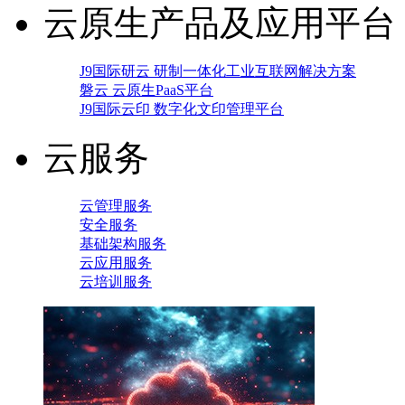
云原生产品及应用平台
J9国际研云 研制一体化工业互联网解决方案
磐云 云原生PaaS平台
J9国际云印 数字化文印管理平台
云服务
云管理服务
安全服务
基础架构服务
云应用服务
云培训服务