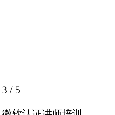
3
/
5
微软认证讲师培训