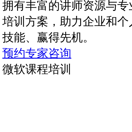
拥有丰富的讲师资源与专业
培训方案，助力企业和
技能、赢得先机。
预约专家咨询
微软课程培训