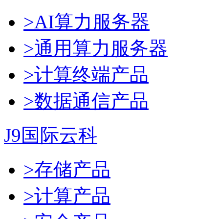
>AI算力服务器
>通用算力服务器
>计算终端产品
>数据通信产品
J9国际云科
>存储产品
>计算产品