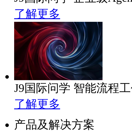
了解更多
J9国际问学 智能流程
了解更多
产品及解决方案