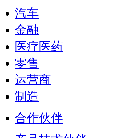
汽车
金融
医疗医药
零售
运营商
制造
合作伙伴