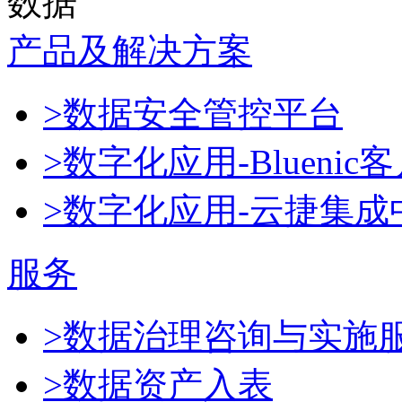
数据
产品及解决方案
>数据安全管控平台
>数字化应用-Blueni
>数字化应用-云捷集成
服务
>数据治理咨询与实施
>数据资产入表