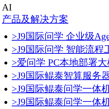
AI
产品及解决方案
>J9国际问学 企业级Age
>J9国际问学 智能流程
>爱问学 PC本地部署
>J9国际鲲泰智算服务
>J9国际鲲泰问学一体
>J9国际鲲泰问学一体机D