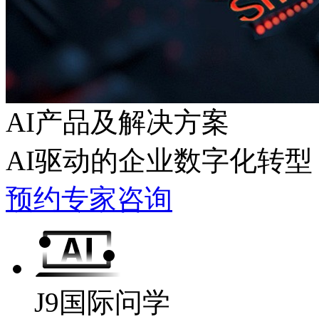
AI产品及解决方案
AI驱动的企业数字化转型
预约专家咨询
J9国际问学