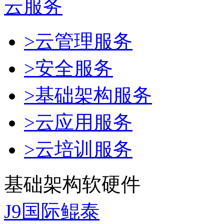
云服务
>云管理服务
>安全服务
>基础架构服务
>云应用服务
>云培训服务
基础架构软硬件
J9国际鲲泰