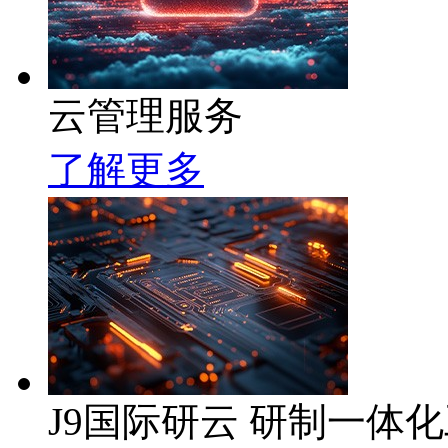
云管理服务
了解更多
J9国际研云 研制一体