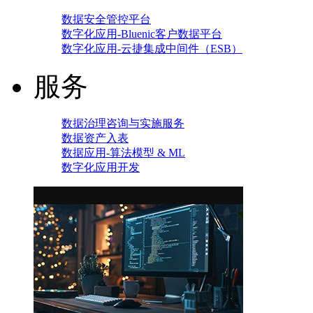
数据安全管控平台
数字化应用-Bluenic客户数据平台
数字化应用-云捷集成中间件（ESB）
服务
数据治理咨询与实施服务
数据资产入表
数据应用-算法模型 & ML
数字化应用开发