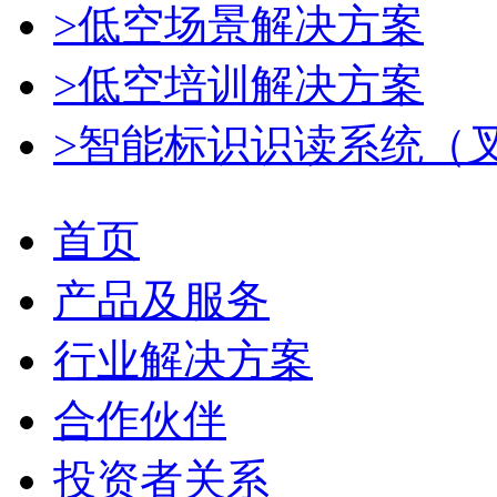
>低空场景解决方案
>低空培训解决方案
>智能标识识读系统（
首页
产品及服务
行业解决方案
合作伙伴
投资者关系