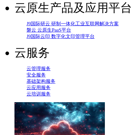
云原生产品及应用平台
J9国际研云 研制一体化工业互联网解决方案
磐云 云原生PaaS平台
J9国际云印 数字化文印管理平台
云服务
云管理服务
安全服务
基础架构服务
云应用服务
云培训服务