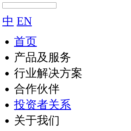
中
EN
首页
产品及服务
行业解决方案
合作伙伴
投资者关系
关于我们