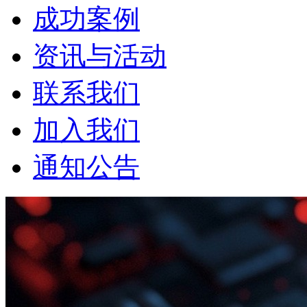
成功案例
资讯与活动
联系我们
加入我们
通知公告