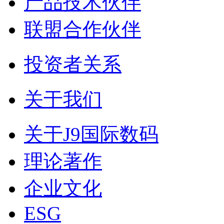
产品技术伙伴
联盟合作伙伴
投资者关系
关于我们
关于J9国际数码
理论著作
企业文化
ESG